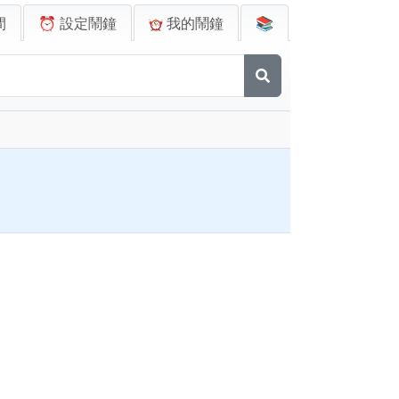
間
⏰ 設定鬧鐘
我的鬧鐘
📚