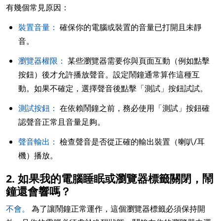
有幾個常見原因：
裝置音量：
確保你的電腦或裝置的音量已打開且未靜
音。
瀏覽器權限：
某些瀏覽器需要你與頁面互動（例如點擊
按鈕）後才允許播放聲音。設定鬧鐘通常算作這種互
動。如果不確定，選擇聲音後點擊「測試」按鈕試試。
測試按鈕：
在依賴鬧鐘之前，務必使用「測試」按鈕確
認聲音正常且音量足夠。
聲音輸出：
檢查聲音是否從正確的輸出裝置（喇叭/耳
機）播放。
2. 如果我的電腦睡眠或瀏覽器標籤關閉，鬧
鐘還會響嗎？
不會。
為了讓鬧鐘正常運作，這個瀏覽器標籤必須保持開