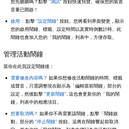
想先聽聽嗎？點擊
"測試"
按鈕快速預覽。確保您的裝置
音量已開啟！
啟用：
點擊
"設定鬧鐘"
按鈕。您將看到界面變更，顯示
您的啟用鬧鐘、標籤、設定時間以及實時倒數計時。此
鬧鐘也會加入您的「我的鬧鐘」列表中，方便存取。
管理活動鬧鐘
當你在此頁設定鬧鐘後：
需要修改內容嗎？
如果你想修改活動鬧鐘的時間、標籤
或聲音，只需調整現在顯示為「編輯當前鬧鐘」部分的
設定，然後點擊
"更新鬧鐘"
. 這也會更新你的「我的鬧
鐘」列表中的相應項目。
想要取消嗎？
如果你不再需要該鬧鐘，點擊「鬧鐘啟
動」部分的
"停止鬧鐘"
按鈕。這將在鬧鐘響起前取消