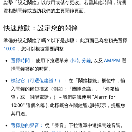
點擊「設定鬧鐘」以啟用或儲存更改。若需其他時間，請瀏
覽相關鬧鐘或造訪我們的主頁鬧鐘頁面。
快速啟動：設定您的鬧鐘
準備好設定鬧鐘了嗎？以下是步驟： 此頁面已為您預先選擇
10:00
，您可以根據需要調整！
選擇時間：
使用下拉選單來
小時
,
分鐘
, 以及
AM/PM
選
擇鬧鐘響起的時間。
標記它（可選但建議！）：
在「鬧鐘標籤」欄位中，輸
入鬧鐘的簡短描述（例如：「團隊會議」、「烤箱檢
查」或「叫醒電話」） – 我們建議使用 "Alarm for
10:00" 這個名稱 ). 此標籤會在鬧鐘響起時顯示，提醒您
其用途。
選擇您的聲音：
從「聲音」下拉選單中選擇鬧鐘音調。