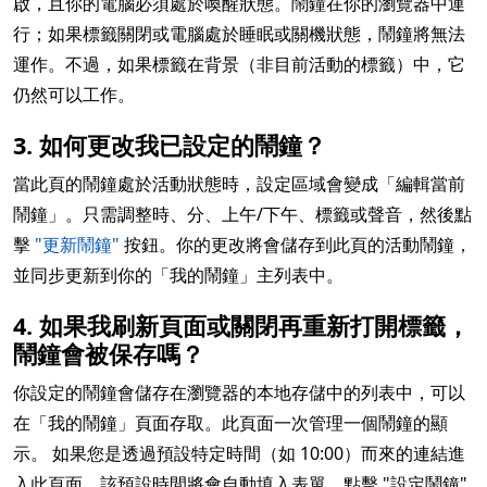
啟，且你的電腦必須處於喚醒狀態。鬧鐘在你的瀏覽器中運
行；如果標籤關閉或電腦處於睡眠或關機狀態，鬧鐘將無法
運作。不過，如果標籤在背景（非目前活動的標籤）中，它
仍然可以工作。
3. 如何更改我已設定的鬧鐘？
當此頁的鬧鐘處於活動狀態時，設定區域會變成「編輯當前
鬧鐘」。只需調整時、分、上午/下午、標籤或聲音，然後點
擊
"更新鬧鐘"
按鈕。你的更改將會儲存到此頁的活動鬧鐘，
並同步更新到你的「我的鬧鐘」主列表中。
4. 如果我刷新頁面或關閉再重新打開標籤，
鬧鐘會被保存嗎？
你設定的鬧鐘會儲存在瀏覽器的本地存儲中的列表中，可以
在「我的鬧鐘」頁面存取。此頁面一次管理一個鬧鐘的顯
示。 如果您是透過預設特定時間（如 10:00）而來的連結進
入此頁面，該預設時間將會自動填入表單。點擊 "設定鬧鐘"