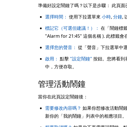
準備好設定鬧鐘了嗎？以下是步驟： 此頁
選擇時間：
使用下拉選單來
小時
,
分鐘
,
標記它（可選但建議！）：
在「鬧鐘標籤
"Alarm for 21:45" 這個名稱 )
選擇您的聲音：
從「聲音」下拉選單中
啟用：
點擊
"設定鬧鐘"
按鈕。您將看到
中，方便存取。
管理活動鬧鐘
當你在此頁設定鬧鐘後：
需要修改內容嗎？
如果你想修改活動鬧
新你的「我的鬧鐘」列表中的相應項目。