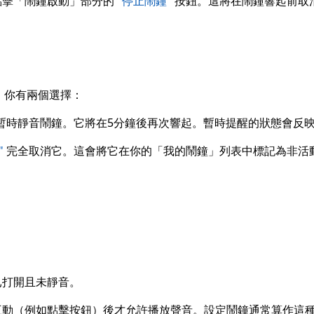
點擊「鬧鐘啟動」部分的
"停止鬧鐘"
按鈕。這將在鬧鐘響起前取
。你有兩個選擇：
暫時靜音鬧鐘。它將在5分鐘後再次響起。暫時提醒的狀態會反
"
完全取消它。這會將它在你的「我的鬧鐘」列表中標記為非活
已打開且未靜音。
動（例如點擊按鈕）後才允許播放聲音。設定鬧鐘通常算作這