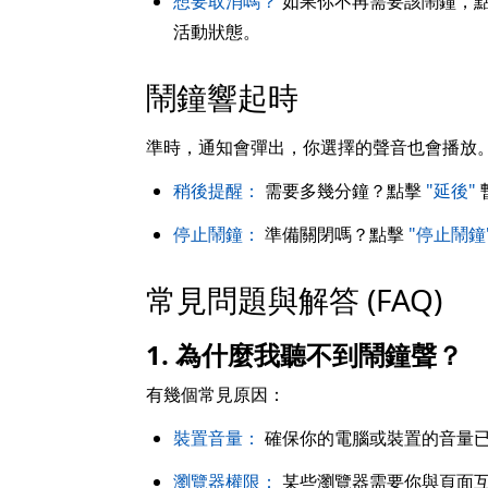
想要取消嗎？
如果你不再需要該鬧鐘，
活動狀態。
鬧鐘響起時
準時，通知會彈出，你選擇的聲音也會播放
稍後提醒：
需要多幾分鐘？點擊
"延後"
停止鬧鐘：
準備關閉嗎？點擊
"停止鬧鐘
常見問題與解答 (FAQ)
1. 為什麼我聽不到鬧鐘聲？
有幾個常見原因：
裝置音量：
確保你的電腦或裝置的音量
瀏覽器權限：
某些瀏覽器需要你與頁面互