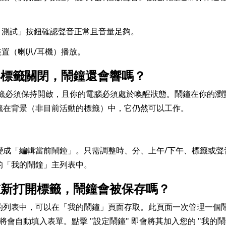
「測試」按鈕確認聲音正常且音量足夠。
置（喇叭/耳機）播放。
器標籤關閉，鬧鐘還會響嗎？
籤必須保持開啟，且你的電腦必須處於喚醒狀態。鬧鐘在你的瀏
籤在背景（非目前活動的標籤）中，它仍然可以工作。
？
變成「編輯當前鬧鐘」。只需調整時、分、上午/下午、標籤或
的「我的鬧鐘」主列表中。
再重新打開標籤，鬧鐘會被保存嗎？
的列表中，可以在「我的鬧鐘」頁面存取。此頁面一次管理一個鬧
將會自動填入表單。點擊 "設定鬧鐘" 即會將其加入您的 "我的鬧