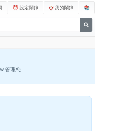
間
⏰ 設定鬧鐘
我的鬧鐘
📚
w 管理您