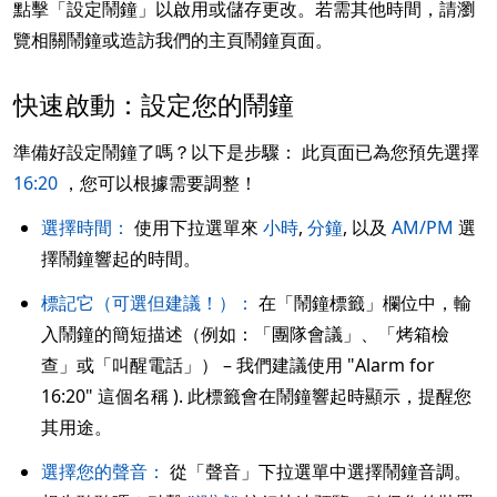
點擊「設定鬧鐘」以啟用或儲存更改。若需其他時間，請瀏
覽相關鬧鐘或造訪我們的主頁鬧鐘頁面。
快速啟動：設定您的鬧鐘
準備好設定鬧鐘了嗎？以下是步驟： 此頁面已為您預先選擇
16:20
，您可以根據需要調整！
選擇時間：
使用下拉選單來
小時
,
分鐘
, 以及
AM/PM
選
擇鬧鐘響起的時間。
標記它（可選但建議！）：
在「鬧鐘標籤」欄位中，輸
入鬧鐘的簡短描述（例如：「團隊會議」、「烤箱檢
查」或「叫醒電話」） – 我們建議使用 "Alarm for
16:20" 這個名稱 ). 此標籤會在鬧鐘響起時顯示，提醒您
其用途。
選擇您的聲音：
從「聲音」下拉選單中選擇鬧鐘音調。