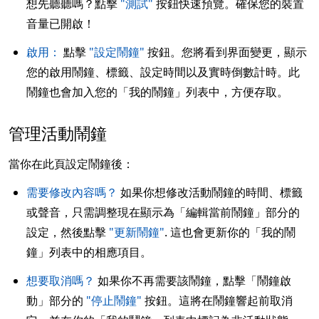
想先聽聽嗎？點擊
"測試"
按鈕快速預覽。確保您的裝置
音量已開啟！
啟用：
點擊
"設定鬧鐘"
按鈕。您將看到界面變更，顯示
您的啟用鬧鐘、標籤、設定時間以及實時倒數計時。此
鬧鐘也會加入您的「我的鬧鐘」列表中，方便存取。
管理活動鬧鐘
當你在此頁設定鬧鐘後：
需要修改內容嗎？
如果你想修改活動鬧鐘的時間、標籤
或聲音，只需調整現在顯示為「編輯當前鬧鐘」部分的
設定，然後點擊
"更新鬧鐘"
. 這也會更新你的「我的鬧
鐘」列表中的相應項目。
想要取消嗎？
如果你不再需要該鬧鐘，點擊「鬧鐘啟
動」部分的
"停止鬧鐘"
按鈕。這將在鬧鐘響起前取消