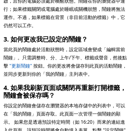
啟，且你的電腦必須處於喚醒狀態。鬧鐘在你的瀏覽器中運
行；如果標籤關閉或電腦處於睡眠或關機狀態，鬧鐘將無法
運作。不過，如果標籤在背景（非目前活動的標籤）中，它
仍然可以工作。
3. 如何更改我已設定的鬧鐘？
當此頁的鬧鐘處於活動狀態時，設定區域會變成「編輯當前
鬧鐘」。只需調整時、分、上午/下午、標籤或聲音，然後點
擊
"更新鬧鐘"
按鈕。你的更改將會儲存到此頁的活動鬧鐘，
並同步更新到你的「我的鬧鐘」主列表中。
4. 如果我刷新頁面或關閉再重新打開標籤，
鬧鐘會被保存嗎？
你設定的鬧鐘會儲存在瀏覽器的本地存儲中的列表中，可以
在「我的鬧鐘」頁面存取。此頁面一次管理一個鬧鐘的顯
示。 如果您是透過預設特定時間（如 16:20）而來的連結進
入此頁面，該預設時間將會自動填入表單。點擊 "設定鬧鐘"