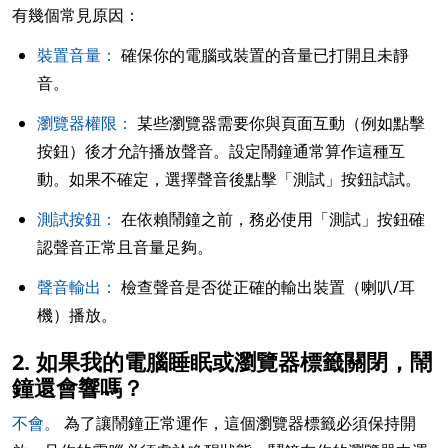
有幾個常見原因：
裝置音量：
確保你的電腦或裝置的音量已打開且未靜
音。
瀏覽器權限：
某些瀏覽器需要你與頁面互動（例如點擊
按鈕）後才允許播放聲音。設定鬧鐘通常算作這種互
動。如果不確定，選擇聲音後點擊「測試」按鈕試試。
測試按鈕：
在依賴鬧鐘之前，務必使用「測試」按鈕確
認聲音正常且音量足夠。
聲音輸出：
檢查聲音是否從正確的輸出裝置（喇叭/耳
機）播放。
2. 如果我的電腦睡眠或瀏覽器標籤關閉，鬧
鐘還會響嗎？
不會。
為了讓鬧鐘正常運作，這個瀏覽器標籤必須保持開