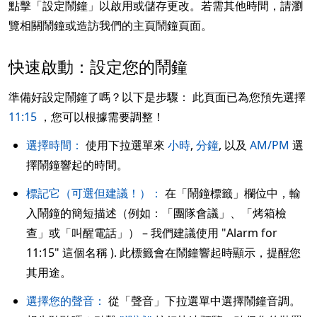
點擊「設定鬧鐘」以啟用或儲存更改。若需其他時間，請瀏
覽相關鬧鐘或造訪我們的主頁鬧鐘頁面。
快速啟動：設定您的鬧鐘
準備好設定鬧鐘了嗎？以下是步驟： 此頁面已為您預先選擇
11:15
，您可以根據需要調整！
選擇時間：
使用下拉選單來
小時
,
分鐘
, 以及
AM/PM
選
擇鬧鐘響起的時間。
標記它（可選但建議！）：
在「鬧鐘標籤」欄位中，輸
入鬧鐘的簡短描述（例如：「團隊會議」、「烤箱檢
查」或「叫醒電話」） – 我們建議使用 "Alarm for
11:15" 這個名稱 ). 此標籤會在鬧鐘響起時顯示，提醒您
其用途。
選擇您的聲音：
從「聲音」下拉選單中選擇鬧鐘音調。