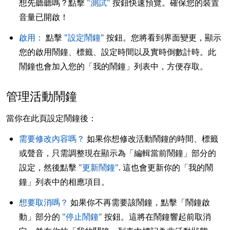
想先聽聽嗎？點擊
"測試"
按鈕快速預覽。確保您的裝置
音量已開啟！
啟用：
點擊
"設定鬧鐘"
按鈕。您將看到界面變更，顯示
您的啟用鬧鐘、標籤、設定時間以及實時倒數計時。此
鬧鐘也會加入您的「我的鬧鐘」列表中，方便存取。
管理活動鬧鐘
當你在此頁設定鬧鐘後：
需要修改內容嗎？
如果你想修改活動鬧鐘的時間、標籤
或聲音，只需調整現在顯示為「編輯當前鬧鐘」部分的
設定，然後點擊
"更新鬧鐘"
. 這也會更新你的「我的鬧
鐘」列表中的相應項目。
想要取消嗎？
如果你不再需要該鬧鐘，點擊「鬧鐘啟
動」部分的
"停止鬧鐘"
按鈕。這將在鬧鐘響起前取消