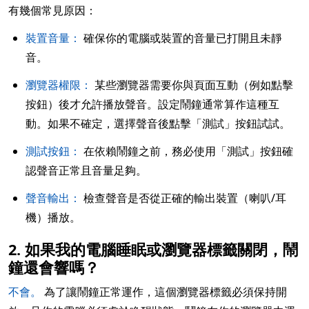
有幾個常見原因：
裝置音量：
確保你的電腦或裝置的音量已打開且未靜
音。
瀏覽器權限：
某些瀏覽器需要你與頁面互動（例如點擊
按鈕）後才允許播放聲音。設定鬧鐘通常算作這種互
動。如果不確定，選擇聲音後點擊「測試」按鈕試試。
測試按鈕：
在依賴鬧鐘之前，務必使用「測試」按鈕確
認聲音正常且音量足夠。
聲音輸出：
檢查聲音是否從正確的輸出裝置（喇叭/耳
機）播放。
2. 如果我的電腦睡眠或瀏覽器標籤關閉，鬧
鐘還會響嗎？
不會。
為了讓鬧鐘正常運作，這個瀏覽器標籤必須保持開