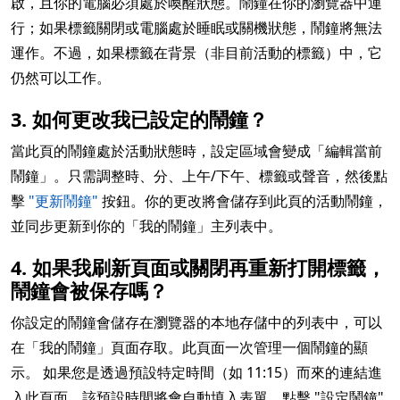
啟，且你的電腦必須處於喚醒狀態。鬧鐘在你的瀏覽器中運
行；如果標籤關閉或電腦處於睡眠或關機狀態，鬧鐘將無法
運作。不過，如果標籤在背景（非目前活動的標籤）中，它
仍然可以工作。
3. 如何更改我已設定的鬧鐘？
當此頁的鬧鐘處於活動狀態時，設定區域會變成「編輯當前
鬧鐘」。只需調整時、分、上午/下午、標籤或聲音，然後點
擊
"更新鬧鐘"
按鈕。你的更改將會儲存到此頁的活動鬧鐘，
並同步更新到你的「我的鬧鐘」主列表中。
4. 如果我刷新頁面或關閉再重新打開標籤，
鬧鐘會被保存嗎？
你設定的鬧鐘會儲存在瀏覽器的本地存儲中的列表中，可以
在「我的鬧鐘」頁面存取。此頁面一次管理一個鬧鐘的顯
示。 如果您是透過預設特定時間（如 11:15）而來的連結進
入此頁面，該預設時間將會自動填入表單。點擊 "設定鬧鐘"