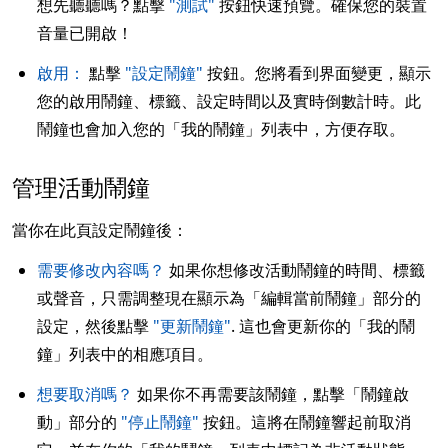
想先聽聽嗎？點擊
"測試"
按鈕快速預覽。確保您的裝置
音量已開啟！
啟用：
點擊
"設定鬧鐘"
按鈕。您將看到界面變更，顯示
您的啟用鬧鐘、標籤、設定時間以及實時倒數計時。此
鬧鐘也會加入您的「我的鬧鐘」列表中，方便存取。
管理活動鬧鐘
當你在此頁設定鬧鐘後：
需要修改內容嗎？
如果你想修改活動鬧鐘的時間、標籤
或聲音，只需調整現在顯示為「編輯當前鬧鐘」部分的
設定，然後點擊
"更新鬧鐘"
. 這也會更新你的「我的鬧
鐘」列表中的相應項目。
想要取消嗎？
如果你不再需要該鬧鐘，點擊「鬧鐘啟
動」部分的
"停止鬧鐘"
按鈕。這將在鬧鐘響起前取消