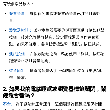
有幾個常見原因：
裝置音量：
確保你的電腦或裝置的音量已打開且未靜
音。
瀏覽器權限：
某些瀏覽器需要你與頁面互動（例如點擊
按鈕）後才允許播放聲音。設定鬧鐘通常算作這種互
動。如果不確定，選擇聲音後點擊「測試」按鈕試試。
測試按鈕：
在依賴鬧鐘之前，務必使用「測試」按鈕確
認聲音正常且音量足夠。
聲音輸出：
檢查聲音是否從正確的輸出裝置（喇叭/耳
機）播放。
2. 如果我的電腦睡眠或瀏覽器標籤關閉，鬧
鐘還會響嗎？
不會。
為了讓鬧鐘正常運作，這個瀏覽器標籤必須保持開