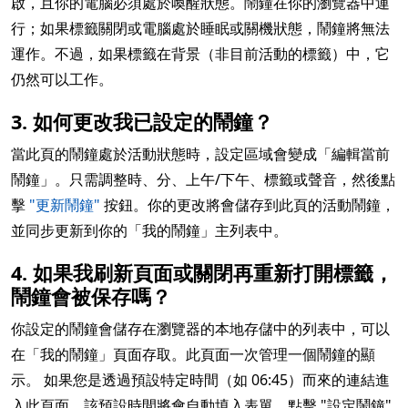
啟，且你的電腦必須處於喚醒狀態。鬧鐘在你的瀏覽器中運
行；如果標籤關閉或電腦處於睡眠或關機狀態，鬧鐘將無法
運作。不過，如果標籤在背景（非目前活動的標籤）中，它
仍然可以工作。
3. 如何更改我已設定的鬧鐘？
當此頁的鬧鐘處於活動狀態時，設定區域會變成「編輯當前
鬧鐘」。只需調整時、分、上午/下午、標籤或聲音，然後點
擊
"更新鬧鐘"
按鈕。你的更改將會儲存到此頁的活動鬧鐘，
並同步更新到你的「我的鬧鐘」主列表中。
4. 如果我刷新頁面或關閉再重新打開標籤，
鬧鐘會被保存嗎？
你設定的鬧鐘會儲存在瀏覽器的本地存儲中的列表中，可以
在「我的鬧鐘」頁面存取。此頁面一次管理一個鬧鐘的顯
示。 如果您是透過預設特定時間（如 06:45）而來的連結進
入此頁面，該預設時間將會自動填入表單。點擊 "設定鬧鐘"