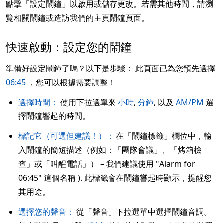
點擊「設定鬧鐘」以啟用或儲存更改。若需其他時間，請瀏
覽相關鬧鐘或造訪我們的主頁鬧鐘頁面。
快速啟動：設定您的鬧鐘
準備好設定鬧鐘了嗎？以下是步驟： 此頁面已為您預先選擇
06:45
，您可以根據需要調整！
選擇時間：
使用下拉選單來
小時
,
分鐘
, 以及
AM/PM
選
擇鬧鐘響起的時間。
標記它（可選但建議！）：
在「鬧鐘標籤」欄位中，輸
入鬧鐘的簡短描述（例如：「團隊會議」、「烤箱檢
查」或「叫醒電話」） – 我們建議使用 "Alarm for
06:45" 這個名稱 ). 此標籤會在鬧鐘響起時顯示，提醒您
其用途。
選擇您的聲音：
從「聲音」下拉選單中選擇鬧鐘音調。